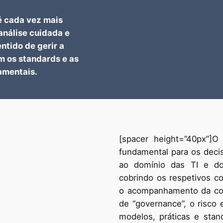
é cada vez mais
análise cuidada e
ntido de gerir a
 os standards e as
amentais.
[spacer height=”40px”]O
fundamental para os decis
ao domínio das TI e do
cobrindo os respetivos con
o acompanhamento da con
de “governance”, o risco 
modelos, práticas e sta