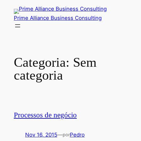
Saltar
para
Prime Alliance Business Consulting
o
conteúdo
Categoria:
Sem
categoria
Processos de negócio
Nov 16, 2015
—
Pedro
por